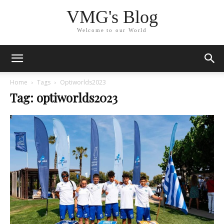
VMG's Blog
Welcome to our World
Home
Tags
Optiworlds2023
Tag: optiworlds2023