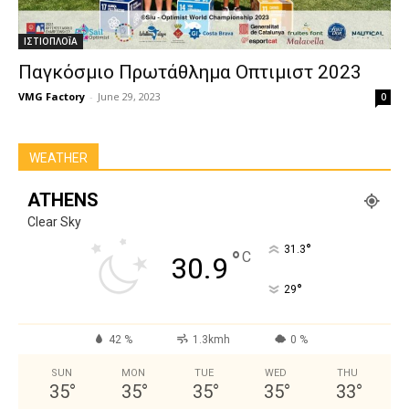
ΙΣΤΙΟΠΛΟΪ́Α
Παγκόσμιο Πρωτάθλημα Οπτιμιστ 2023
VMG Factory
-
June 29, 2023
0
WEATHER
ATHENS
Clear Sky
°
31.3
°
C
30.9
°
29
42 %
1.3kmh
0 %
SUN
MON
TUE
WED
THU
35
°
35
°
35
°
35
°
33
°