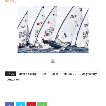
factory
TAGS
devoti sailing
ilca
laser
VMGBLOG
vmgfactory
vmgteam