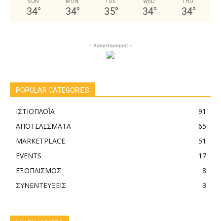
SUN
MON
TUE
WED
THU
34
°
34
°
35
°
34
°
34
°
- Advertisement -
POPULAR CATEGORIES
ΙΣΤΙΟΠΛΟΪ́Α
91
ΑΠΟΤΕΛΕΣΜΑTA
65
MARKETPLACE
51
EVENTS
17
ΕΞΟΠΛΙΣΜΟΣ
8
ΣΥΝΕΝΤΕΥΞΕΙΣ
3