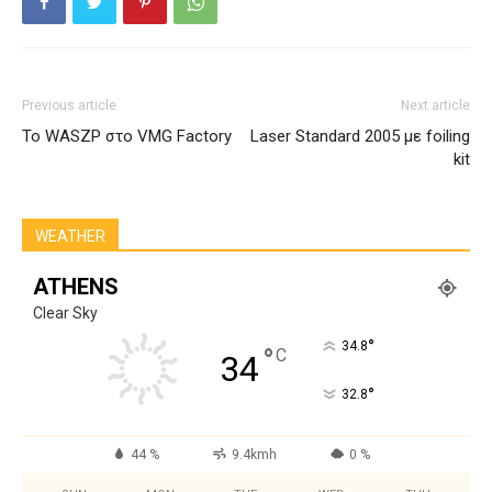
Previous article
Next article
To WASZP στο VMG Factory
Laser Standard 2005 με foiling
kit
WEATHER
ATHENS
Clear Sky
°
34.8
°
C
34
°
32.8
44 %
9.4kmh
0 %